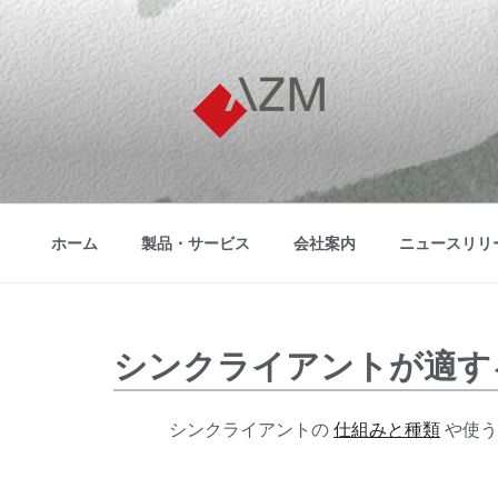
株式会社アズム
AZM COMPANY LIMITED.
ホーム
製品・サービス
会社案内
ニュースリリ
シンクライアントが適す
シンクライアントの
仕組みと種類
や使う